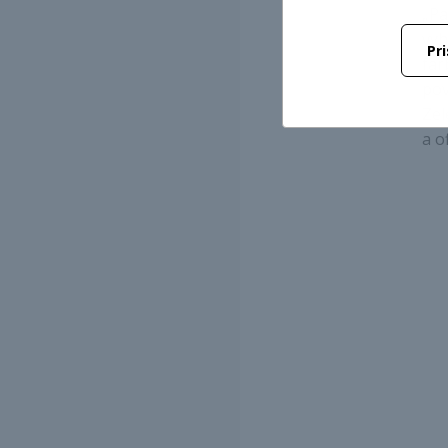
„Pa
vyh
Pr
far
pov
Zel
a o