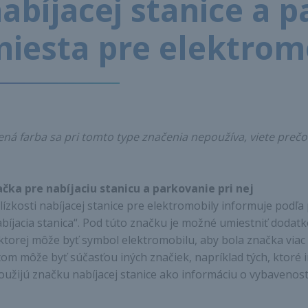
abíjacej stanice a 
iesta pre elektrom
ená farba sa pri tomto type značenia nepoužíva, viete prečo
čka pre nabíjaciu stanicu a parkovanie pri nej
lízkosti nabíjacej stanice pre elektromobily informuje podľa p
bíjacia stanica“. Pod túto značku je možné umiestniť dodatko
ktorej môže byť symbol elektromobilu, aby bola značka viac š
tom môže byť súčasťou iných značiek, napríklad tých, ktoré 
oužijú značku nabíjacej stanice ako informáciu o vybavenost