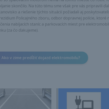
íjanie skončilo. Na túto tému sme však pre vás pripravili ďa
tanovisko a riešenie týchto situácií požiadali aj poskytovate
rezídium Policajného zboru, odbor dopravnej polície, ktoré 
čenia nabíjacích staníc a parkovacích miest pre elektromobily
nku (za čo ďakujeme).
Ako v zime predĺžiť dojazd elektromobilu?