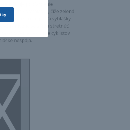
a neumožňuje podfarbenie
razeným vo vyhláške, čiže zelená
tky
ezentatívne, nie je podľa vyhlášky
je však možné sa s ňou stretnúť.
na označenie cesty pre cyklistov
yhláške nespája.