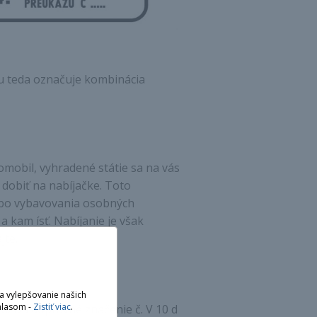
cu teda označuje kombinácia
omobil, vyhradené státie sa na vás
 dobiť na nabíjačke. Toto
ebo vybavovania osobných
 a kam ísť. Nabíjanie je však
jte.
a vylepšovanie našich
hlasom -
Zistiť viac
.
užíva dopravné značenie č. V 10 d