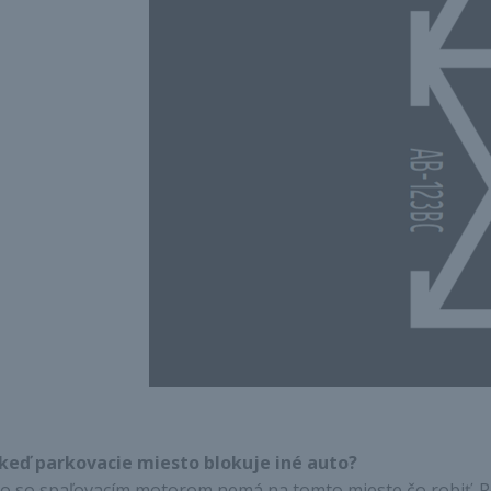
keď parkovacie miesto blokuje iné auto?
o so spaľovacím motorom nemá na tomto mieste čo robiť. R