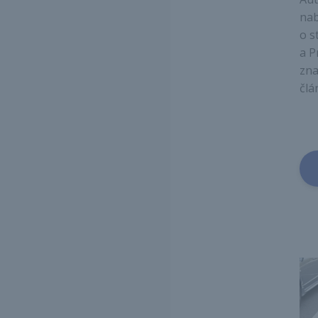
nab
o s
a P
zna
člá