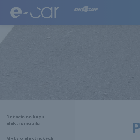
Všetko o elektrických autách
Dotácia na kúpu
P
elektromobilu
Mýty o elektrických