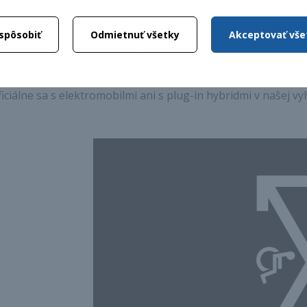
rkovacie miesta s vyhradeným státím“. Aktuálna legislatív
radených parkovacích miest iným farebným vzorom ako vyob
ispôsobiť
Odmietnuť všetky
Akceptovať vše
ba, ktorá síce pôsobí ekologicky a určite by pôsobila aj repr
olená. Na niektorých parkovacích miestach pri nabíjačkách 
ená farba je však pri vodorovných značkách používaná skôr 
ficiálne sa s elektromobilmi ani s plug-in hybridmi v našej v