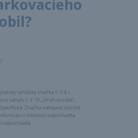
parkovacieho
obil?
?
latnej vyhlášky značka č. II 8 c
vú tabuľu č. E 10 „Druh vozidla“,
pecifická. Značka nabíjacej stanice
informujú o blízkosti odpočívadla
i odpočívadla.