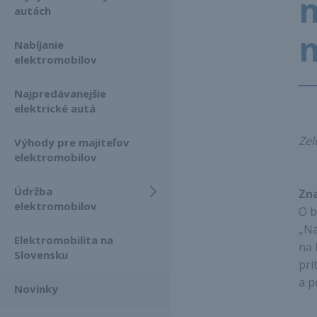
n
autách
m
Nabíjanie
elektromobilov
Najpredávanejšie
elektrické autá
Zel
Výhody pre majiteľov
elektromobilov
Údržba
Zna
elektromobilov
O b
„Na
Elektromobilita na
na 
Slovensku
pri
a p
Novinky