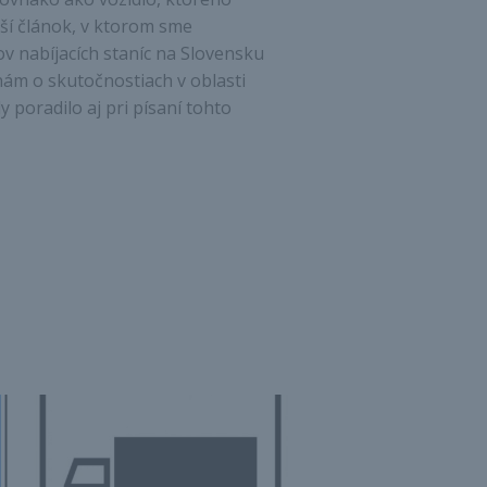
lší článok, v ktorom sme
ľov nabíjacích staníc na Slovensku
nám o skutočnostiach v oblasti
 poradilo aj pri písaní tohto