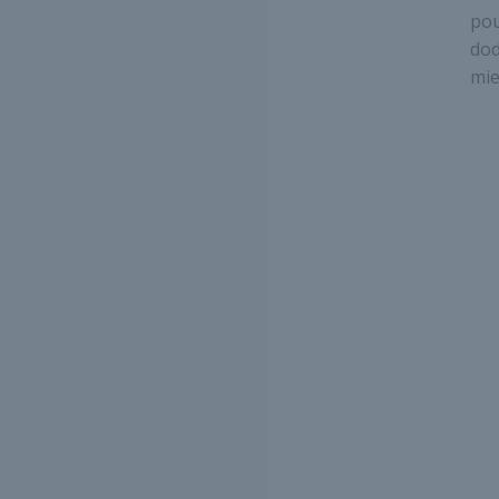
pou
dod
mie