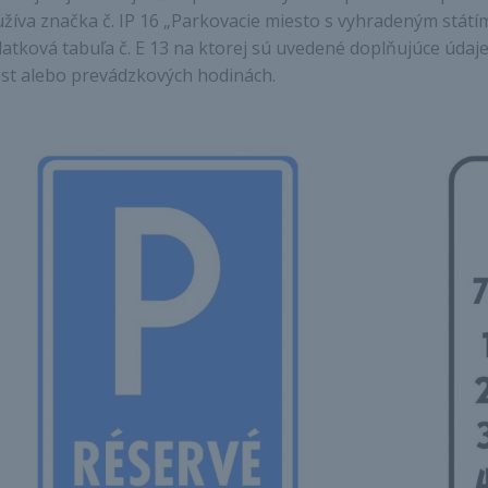
žíva značka č. IP 16 „Parkovacie miesto s vyhradeným státí
atková tabuľa č. E 13 na ktorej sú uvedené doplňujúce údaje
st alebo prevádzkových hodinách.