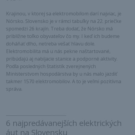
Krajinou, v ktorej sa elektromobilom darí najviac, je
Nórsko. Slovensko je v rámci tabuľky na 22. priečke
spomedzi 26 krajín. Treba dodať, že Nórsko má
približne toľko obyvateľov čo my. I keď ich budeme
doháňať dlho, netreba vešať hlavu dole.
Elektromobilita má u nás pekne naštartované,
pribúdajú aj nabíjacie stanice a podporné aktivity.
Podľa posledných štatistík zverejnených
Ministerstvom hospodárstva by u nás malo jazdiť
takmer 1570 elektromobilov. A to je veľmi pozitívna
správa.
6 najpredávanejších elektrických
áut na Slovensku