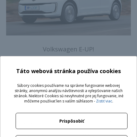
Volkswagen E-UP!
Táto webová stránka používa cookies
Model
Volkswagen e-up!
Zrýchlenie 0 – 100 km/h
12,4 s
Súbory cookies používame na správne fungovanie webovej
stránky, anonymnú analýzu návštevnosti a vylepšovanie našich
stránok. Niektoré Cookies sú nevyhnutné pre jej fungovanie, iné
Max. rýchlosť
130 km/h
môžeme používať len s vaším súhlasom -
Zistiť viac
.
Kapacita batérie
18,7 kWh
Prispôsobiť
Rýchlosť nabíjania
30 min (na 80 %)
Elektrický dojazd
160 km