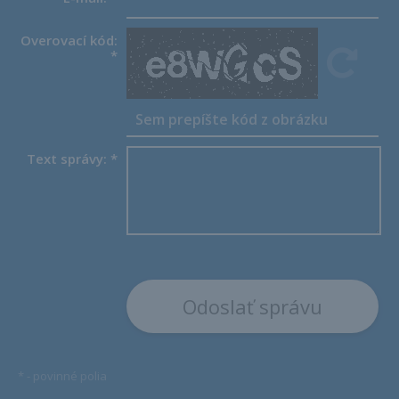
Overovací kód:
*
Text správy:
*
*
- povinné polia