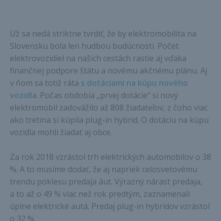
Už sa nedá striktne tvrdiť, že by elektromobilita na
Slovensku bola len hudbou budúcnosti. Počet
elektrovozidiel na našich cestách rastie aj vďaka
finančnej podpore štátu a novému akčnému plánu. Aj
v ňom sa totiž ráta
s dotáciami na kúpu nového
vozidla
. Počas obdobia „prvej dotácie“ si nový
elektromobil zadovážilo až 808 žiadateľov, z čoho viac
ako tretina si kúpila plug-in hybrid. O dotáciu na kúpu
vozidla mohli žiadať aj obce.
Za rok 2018 vzrástol trh elektrických automobilov o 38
%. A to musíme dodať, že aj napriek celosvetovému
trendu poklesu predaja áut. Výrazný nárast predaja,
a to až o 49 % viac než rok predtým, zaznamenali
úplne elektrické autá. Predaj plug-in hybridov vzrástol
o 32 %.