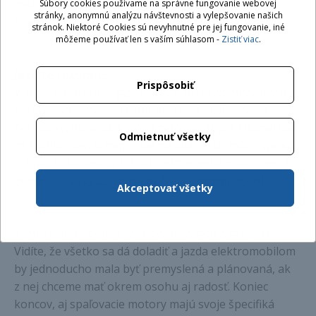
zastavenie počas mrazivých dní ukrojí batérii pri
Súbory cookies používame na správne fungovanie webovej
stránky, anonymnú analýzu návštevnosti a vylepšovanie našich
štarte nejaké to čísielko.
stránok. Niektoré Cookies sú nevyhnutné pre jej fungovanie, iné
môžeme používať len s vaším súhlasom -
Zistiť viac
.
Jazdite rozumne
Prispôsobiť
V zime je potrebné jazdiť citlivo, pri brzdení využívať
rekuperáciu, rozjazd robiť mierne a zbytočne sa
nehnať rýchlosťou, ktorou netreba. Aj pár kilometrov
Odmietnuť všetky
za hodinu naviac napríklad na diaľnici už môže spraviť
v dojazde šarapatu. Pokiaľ elektromobil má eco mód,
odporúča sa využívať ho práve v zimnom období.
Akceptovať všetky
Tento článok bol o praktických radách a faktoch.
Vidíte, že všetko sa dá doladiť a jazda elektromobilom
by jednoducho mala byť premyslená a plánovaná, ak
z nej chceme mať okrem osohu aj radosť. Koniec
koncov, aj spaľovacie motory majú svoje špecifiká