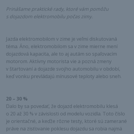
Prinášame praktické rady, ktoré vám pomôžu
s dojazdom elektromobilu počas zimy.
Jazda elektromobilom v zime je veľmi diskutovaná
téma. Áno, elektromobilom sa v zime mierne mení
dojazdová kapacita, ale to aj autám so spaľovacím
motorom. Aktívny motorista vie a pozná zmeny
v štartovaní a dojazde svojho automobilu v období,
keď vonku prevládajú mínusové teploty alebo sneh.
20 – 30 %
Dalo by sa povedať, že dojazd elektromobilu klesá
o 20 až 30 % v závislosti od modelu vozidla. Toto číslo
je orientačné, a keďže rôzne testy, ktoré sú zamerané
práve na zisťovanie poklesu dojazdu sa robia najmä