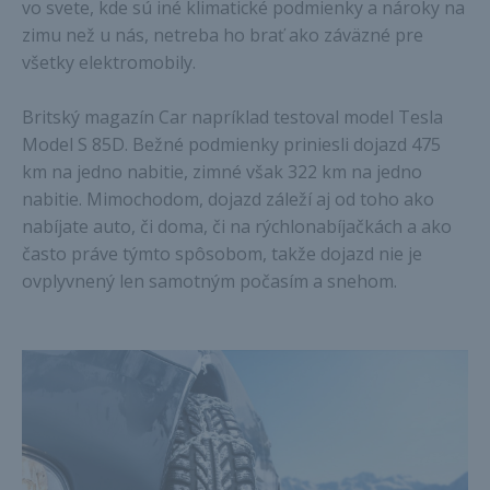
vo svete, kde sú iné klimatické podmienky a nároky na
zimu než u nás, netreba ho brať ako záväzné pre
všetky elektromobily.
Britský magazín Car napríklad testoval model Tesla
Model S 85D. Bežné podmienky priniesli dojazd 475
km na jedno nabitie, zimné však 322 km na jedno
nabitie. Mimochodom, dojazd záleží aj od toho ako
nabíjate auto, či doma, či na rýchlonabíjačkách a ako
často práve týmto spôsobom, takže dojazd nie je
ovplyvnený len samotným počasím a snehom.