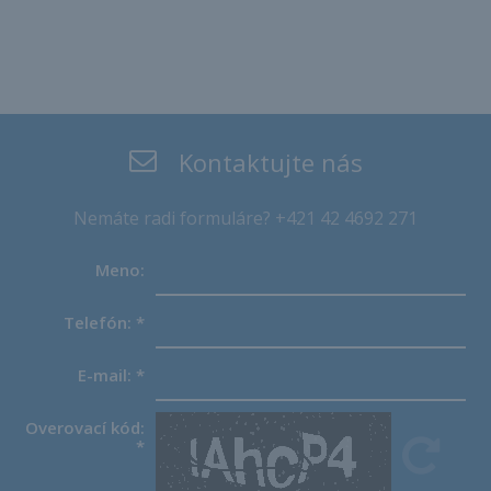
Kontaktujte nás
Nemáte radi formuláre? +421 42 4692 271
Meno:
Telefón:
*
E-mail:
*
Overovací kód:
*