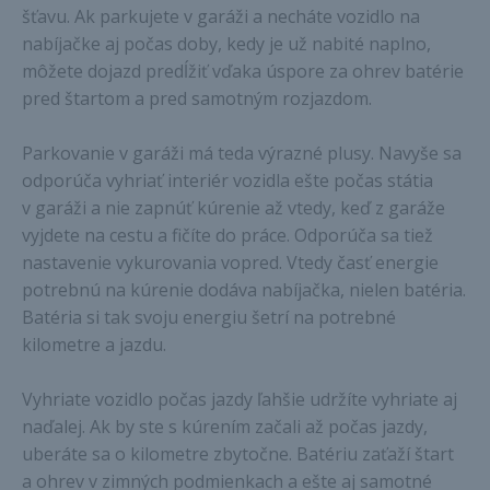
šťavu. Ak parkujete v garáži a necháte vozidlo na
nabíjačke aj počas doby, kedy je už nabité naplno,
môžete dojazd predĺžiť vďaka úspore za ohrev batérie
pred štartom a pred samotným rozjazdom.
Parkovanie v garáži má teda výrazné plusy. Navyše sa
odporúča vyhriať interiér vozidla ešte počas státia
v garáži a nie zapnúť kúrenie až vtedy, keď z garáže
vyjdete na cestu a fičíte do práce. Odporúča sa tiež
nastavenie vykurovania vopred. Vtedy časť energie
potrebnú na kúrenie dodáva nabíjačka, nielen batéria.
Batéria si tak svoju energiu šetrí na potrebné
kilometre a jazdu.
Vyhriate vozidlo počas jazdy ľahšie udržíte vyhriate aj
naďalej. Ak by ste s kúrením začali až počas jazdy,
uberáte sa o kilometre zbytočne. Batériu zaťaží štart
a ohrev v zimných podmienkach a ešte aj samotné