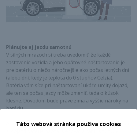
Plánujte aj jazdu samotnú
V silných mrazoch si treba uvedomiť, že každé
zastavenie vozidla a jeho opätovné naštartovanie je
pre batériu o niečo náročnejšie ako počas letných dní
(alebo dní, kedy je teplota do 0 stupňov Celzia).
Batéria vám síce pri naštartovaní ukáže určitý dojazd,
ale ten sa počas jazdy môže zmeniť, teda o kúsok
klesne. Dôvodom bude práve zima a vyššie nároky na
batériu.
Táto webová stránka používa cookies
Ak počas jazdy robíte prestávky alebo zastávky, treba
si dojazd batérie naozaj sledovať a rátať s tým, že