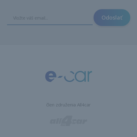
Odoslať
člen združenia All4car