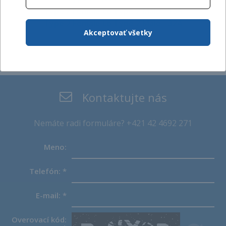
Type 2 Female to Type 2 Male - 16A
Type 2 Female to Type 2 Male - 32A
Akceptovať všetky
Kontaktujte nás
Nemáte radi formuláre? +421 42 4692 271
Meno:
Telefón:
*
E-mail:
*
Overovací kód: