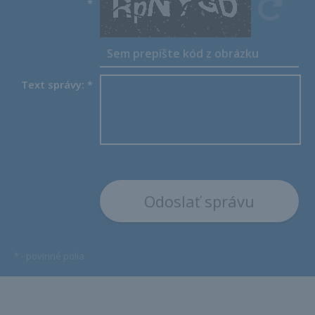
*
Text správy:
*
*
- povinné polia