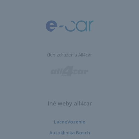
člen združenia All4car
Iné weby all4car
LacneVozenie
Autoklinika Bosch