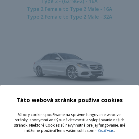
Type 2 - (62196-2) - 16A
Type 2 Female to Type 2 Male - 16A
Type 2 Female to Type 2 Male - 32A
Táto webová stránka používa cookies
Mercedes C350 Plug-in Hybrid
Súbory cookies používame na správne fungovanie webovej
stránky, anonymnú analýzu návštevnosti a vylepšovanie našich
Type 2 - (62196-2) - 16A
stránok. Niektoré Cookies sú nevyhnutné pre jej fungovanie, iné
Type 2 Female to Type 2 Male - 16A
môžeme používať len s vaším súhlasom -
Zistiť viac
.