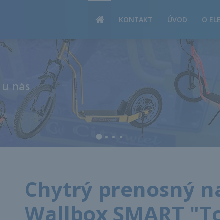
PRODUKTY
KONTAKT
ÚVOD
O EL
 u nás
Chytrý prenosný na
Wallbox SMART "To 