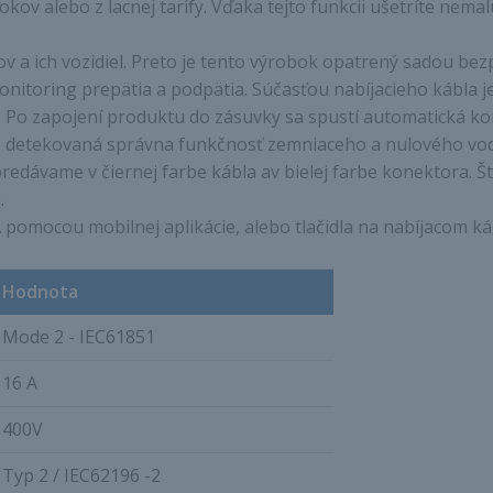
kov alebo z lacnej tarify. Vďaka tejto funkcii ušetríte nema
 a ich vozidiel. Preto je tento výrobok opatrený sadou bez
 monitoring prepätia a podpätia. Súčasťou nabíjacieho kábla 
ím. Po zapojení produktu do zásuvky sa spustí automatická 
iež detekovaná správna funkčnosť zemniaceho a nulového vod
predávame v čiernej farbe kábla av bielej farbe konektora. Š
.
omocou mobilnej aplikácie, alebo tlačidla na nabíjacom káb
Hodnota
Mode 2 - IEC61851
16 A
400V
Typ 2 / IEC62196 -2