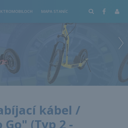
EKTROMOBILOCH
MAPA STANÍC
bíjací kábel /
Go" (Typ 2 -