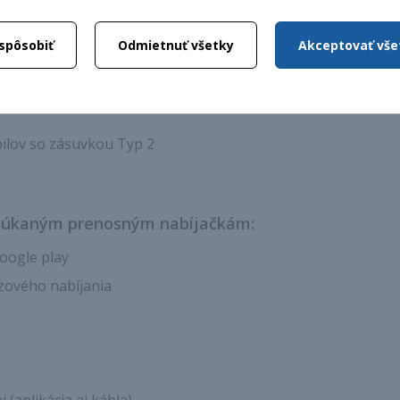
, alebo na kábli
 každým nabíjaním
ispôsobiť
Odmietnuť všetky
Akceptovať vše
ky
bla
ilov so zásuvkou Typ 2
onúkaným prenosným nabíjačkám:
oogle play
ázového nabíjania