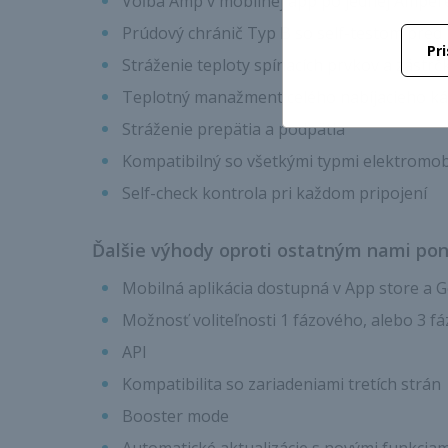
Voľba Amp v mobilnej app po jednej Ampére
Prúdový chránič Typ B so self-testom pred
Pr
Stráženie teploty spínacích prvkov a zástrč
Teplotný manažment celého nabíjacieho ká
Stráženie prepätia a podpätia
Kompatibilný so všetkými typmi elektromob
Self-check kontrola pri každom pripojení
Ďalšie výhody oproti ostatným nami p
Mobilná aplikácia dostupná v App store a G
Možnosť voliteľnosti 1 fázového, alebo 3 f
API
Kompatibilita so zariadeniami tretích strán
Booster mode