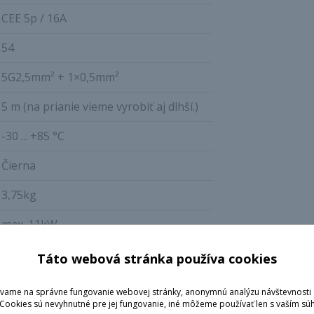
CEE 5p / 16A
54
5G2,5mm² + 1×0,5mm²
5 m (na prianie vieme vyrobiť aj dlhší.)
-30 ... +85 °C
Čierna
3,75kg
max. 11kW
Táto webová stránka používa cookies
íjania
vame na správne fungovanie webovej stránky, anonymnú analýzu návštevnosti 
 Cookies sú nevyhnutné pre jej fungovanie, iné môžeme používať len s vaším sú