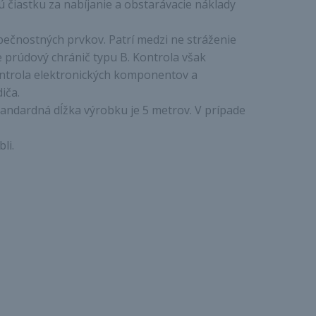
lú čiastku za nabíjanie a obstarávacie náklady
pečnostných prvkov. Patrí medzi ne stráženie
je prúdový chránič typu B. Kontrola však
kontrola elektronických komponentov a
iča.
tandardná dĺžka výrobku je 5 metrov. V prípade
li.