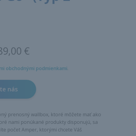
89,00 €
mi obchodnými podmienkami
.
te nás
kovný prenosný wallbox, ktoré môžete mať ako
toré nami ponúkané produkty disponujú, sa
líte počet Amper, ktorými chcete Váš