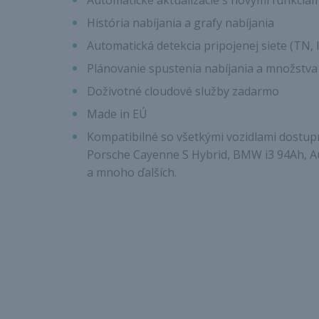
Automatické aktualizácie s novými funkciami 
História nabíjania a grafy nabíjania
Automatická detekcia pripojenej siete (TN, 
Plánovanie spustenia nabíjania a množstv
Doživotné cloudové služby zadarmo
Made in EÚ
Kompatibilné so všetkými vozidlami dostupn
Porsche Cayenne S Hybrid, BMW i3 94Ah, Au
a mnoho ďalších.