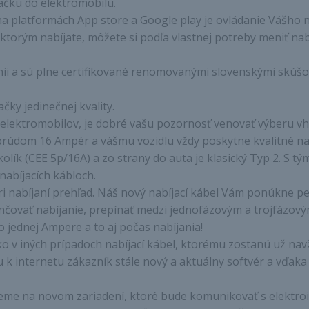
jačku do elektromobilu.
a platformách App store a Google play je ovládanie Vášho 
 ktorým nabíjate, môžete si podľa vlastnej potreby meniť na
nii a sú plne certifikované renomovanými slovenskými skúš
ky jedinečnej kvality.
ľov elektromobilov, je dobré vašu pozornosť venovať výberu 
dom 16 Ampér a vášmu vozidlu vždy poskytne kvalitné nabiti
olík (CEE 5p/16A) a zo strany do auta je klasický Typ 2. S t
nabíjacích kábloch.
i nabíjaní prehľad. Náš nový nabíjací kábel Vám ponúkne pe
ončovať nabíjanie, prepínať medzi jednofázovým a trojfázový
o jednej Ampere a to aj počas nabíjania!
o v iných prípadoch nabíjací kábel, ktorému zostanú už nav
iu k internetu zákazník stále nový a aktuálny softvér a vďa
ujeme na novom zariadení, ktoré bude komunikovať s elektr