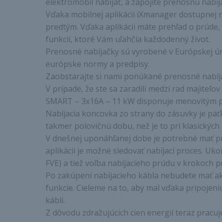
elektromobil nabíjať, a zapojíte prenosnú nabí
Vďaka mobilnej aplikácii iXmanager dostupnej n
predtým. Vďaka aplikácii máte prehľad o prúde,
funkcií, ktoré Vám uľahčia každodenný život.
Prenosné nabíjačky sú vyrobené v Európskej ú
európske normy a predpisy.
Zaobstarajte si nami ponúkané prenosné nabíjač
V prípade, že ste sa zaradili medzi rad majite
SMART – 3x16A – 11 kW disponuje menovitým prú
Nabíjacia koncovka zo strany do zásuvky je päťk
takmer polovičnú dobu, než je to pri klasických 
V dnešnej uponáhľanej dobe je potrebné mať pr
aplikácii je možné sledovať nabíjací proces. Uk
FVE) a tiež voľba nabíjacieho prúdu v krokoch p
Po zakúpení nabíjacieho kábla nebudete mať ak
funkcie. Cieleme na to, aby mal vďaka pripojen
kábli.
Z dôvodu zdražujúcich cien energií teraz prac