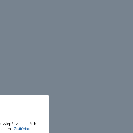
a vylepšovanie našich
hlasom -
Zistiť viac
.