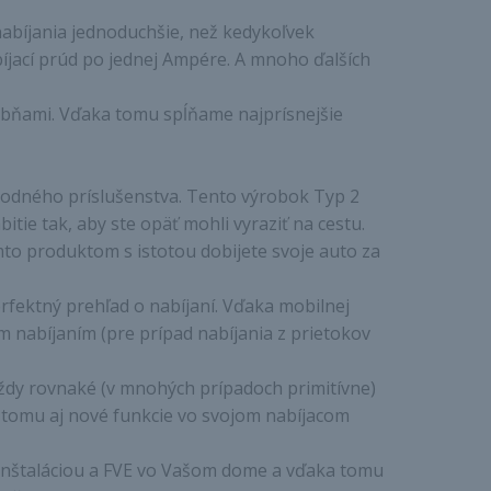
nabíjania jednoduchšie, než kedykoľvek
bíjací prúd po jednej Ampére. A mnoho ďalších
obňami. Vďaka tomu spĺňame najprísnejšie
vhodného príslušenstva. Tento výrobok Typ 2
e tak, aby ste opäť mohli vyraziť na cestu.
ýmto produktom s istotou dobijete svoje auto za
rfektný prehľad o nabíjaní. Vďaka mobilnej
m nabíjaním (pre prípad nabíjania z prietokov
ždy rovnaké (v mnohých prípadoch primitívne)
ka tomu aj nové funkcie vo svojom nabíjacom
oinštaláciou a FVE vo Vašom dome a vďaka tomu