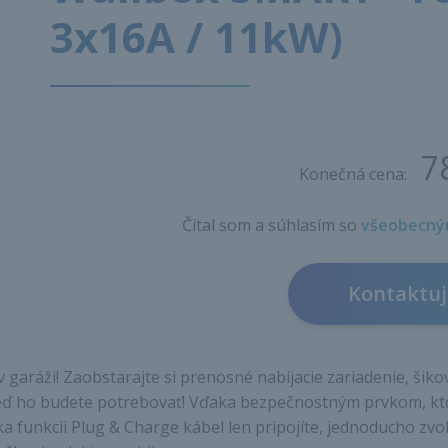
3x16A / 11kW)
7
Konečná cena:
Čítal som a súhlasím so
všeobecný
Kontaktuj
v garáži! Zaobstarajte si prenosné nabíjacie zariadenie, ši
keď ho budete potrebovať! Vďaka bezpečnostným prvkom, k
a funkcii Plug & Charge kábel len pripojíte, jednoducho zvo