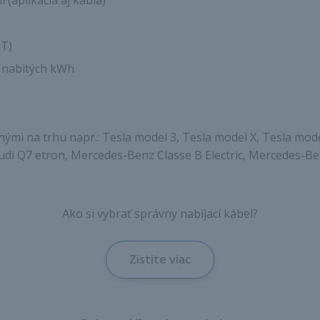
(aplikácia aj kábla)
IT)
a nabitých kWh
ými na trhu napr.: Tesla model 3, Tesla model X, Tesla mode
di Q7 etron, Mercedes-Benz Classe B Electric, Mercedes-Be
Ako si vybrať správny nabíjací kábel?
Zistite viac