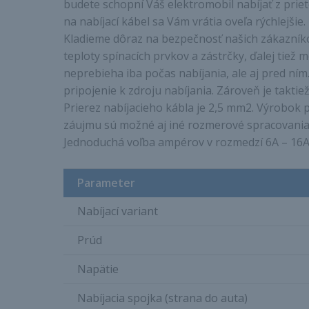
budete schopní Váš elektromobil nabíjať z prieto
na nabíjací kábel sa Vám vrátia oveľa rýchlejšie.
Kladieme dôraz na bezpečnosť našich zákazníkov
teploty spínacích prvkov a zástrčky, ďalej tiež
neprebieha iba počas nabíjania, ale aj pred n
pripojenie k zdroju nabíjania. Zároveň je takt
Prierez nabíjacieho kábla je 2,5 mm2. Výrobok 
záujmu sú možné aj iné rozmerové spracovania
Jednoduchá voľba ampérov v rozmedzí 6A – 16A p
Parameter
Nabíjací variant
Prúd
Napätie
Nabíjacia spojka (strana do auta)