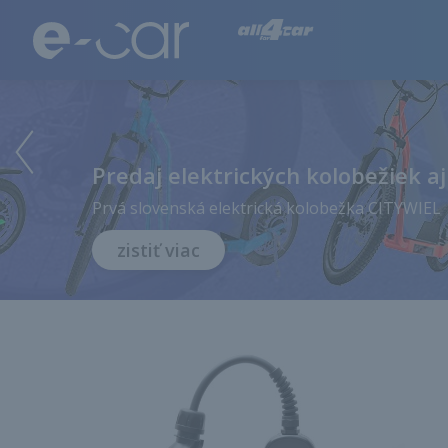
Všetko o elektrických autách
Predaj elektrických kolobežiek aj
Prvá slovenská elektrická kolobežka CITYWIEL
zistiť viac