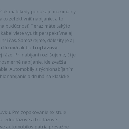
e však málokedy ponúkajú maximálny
ko zefektívniť nabíjanie, a to
 na budúcnosť. Teraz máte takýto
kábel viete využiť perspektívne aj
lhší čas. Samozrejme, dôležitý je aj
ofázová
alebo
trojfázová
.
 fáze. Pri nabíjaní rozlišujeme, či je
dnosmerné nabíjanie, ide zväčša
áble. Automobily s rýchlonabíjaním
hlonabíjanie a druhá na klasické
suvku. Pre zopakovanie existuje
na jednofázové a trojfázové.
ýbave automobilov patria prevažne