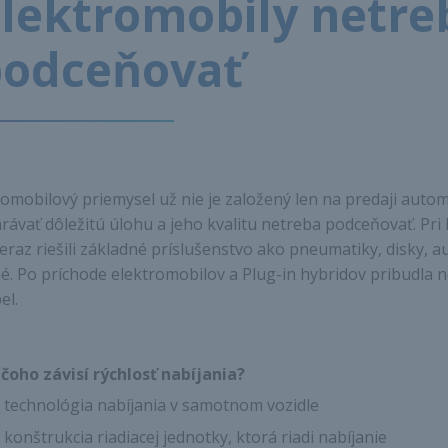
lektromobily netre
podceňovať
omobilový priemysel už nie je založený len na predaji autom
rávať dôležitú úlohu a jeho kvalitu netreba podceňovať. Pr
eraz riešili základné príslušenstvo ako pneumatiky, disky, 
né. Po príchode elektromobilov a Plug-in hybridov pribudla no
el.
čoho závisí rýchlosť nabíjania?
technológia nabíjania v samotnom vozidle
konštrukcia riadiacej jednotky, ktorá riadi nabíjanie