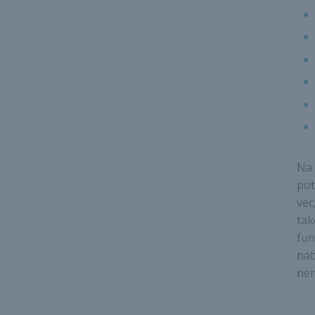
Na 
pot
vec
tak
fun
nab
nen