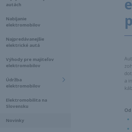
e
autách
Nabíjanie
elektromobilov
Najpredávanejšie
elektrické autá
Aut
Výhody pre majiteľov
elektromobilov
zoh
dot
Údržba
a i
elektromobilov
káb
Elektromobilita na
Slovensku
Od 
Novinky