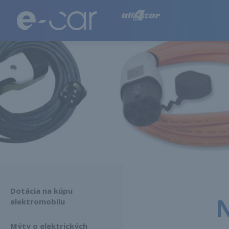
Všetko o elektrických autách
Dotácia na kúpu
N
elektromobilu
Mýty o elektrických