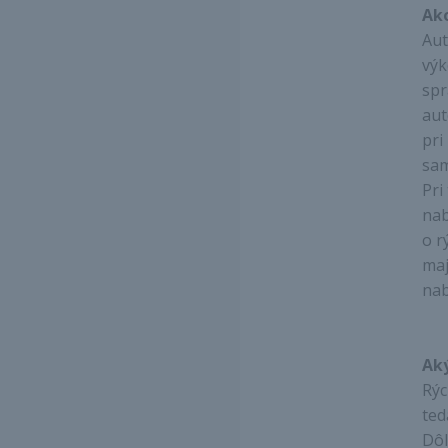
Ako
Aut
výk
spr
aut
pri
sam
Pri
nab
o r
maj
nab
Aký
Rýc
ted
Dôl