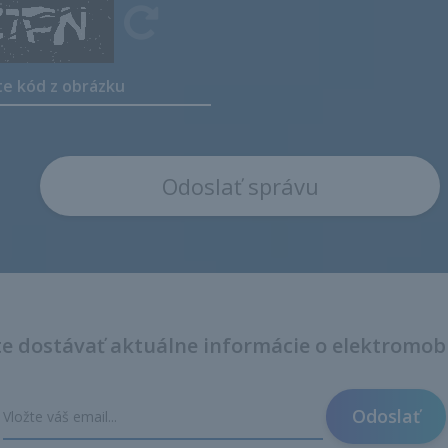
e dostávať aktuálne informácie o elektromob
Odoslať