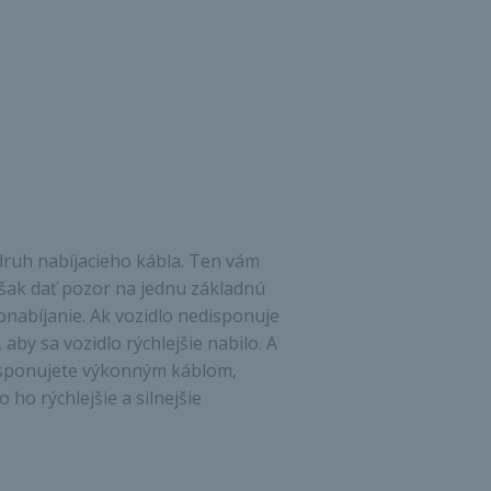
druh nabíjacieho kábla. Ten vám
však dať pozor na jednu základnú
lonabíjanie. Ak vozidlo nedisponuje
y sa vozidlo rýchlejšie nabilo. A
isponujete výkonným káblom,
 ho rýchlejšie a silnejšie