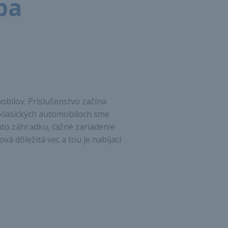
ba
obilov. Príslušenstvo začína
i klasických automobiloch sme
auto záhradku, ťažné zariadenie
vá dôležitá vec a tou je nabíjací