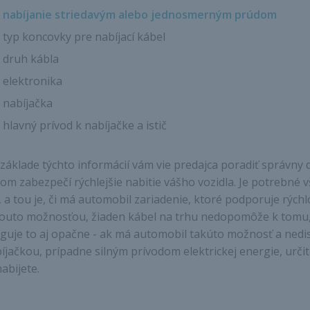
nabíjanie striedavým alebo jednosmerným prúdom
typ koncovky pre nabíjací kábel
druh kábla
elektronika
nabíjačka
hlavný prívod k nabíjačke a istič
základe týchto informácií vám vie predajca poradiť správny 
om zabezpečí rýchlejšie nabitie vášho vozidla. Je potrebné 
, a tou je, či má automobil zariadenie, ktoré podporuje rých
outo možnosťou, žiaden kábel na trhu nedopomôže k tomu, ab
guje to aj opačne - ak má automobil takúto možnosť a ned
íjačkou, prípadne silným prívodom elektrickej energie, určito
abijete.