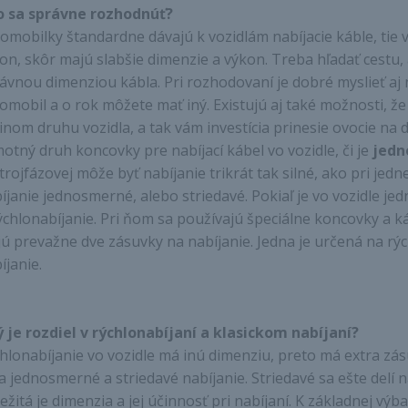
 sa správne rozhodnúť?
omobilky štandardne dávajú k vozidlám nabíjacie káble, ti
on, skôr majú slabšie dimenzie a výkon. Treba hľadať cestu, a
ávnou dimenziou kábla. Pri rozhodovaní je dobré myslieť aj
omobil a o rok môžete mať iný. Existujú aj také možnosti, že 
 inom druhu vozidla, a tak vám investícia prinesie ovocie na d
otný druh koncovky pre nabíjací kábel vo vozidle, či je
jedn
 trojfázovej môže byť nabíjanie trikrát tak silné, ako pri jednej
íjanie jednosmerné, alebo striedavé. Pokiaľ je vo vozidle je
ýchlonabíjanie. Pri ňom sa používajú špeciálne koncovky a k
ú prevažne dve zásuvky na nabíjanie. Jedna je určená na rýc
íjanie.
 je rozdiel v rýchlonabíjaní a klasickom nabíjaní?
hlonabíjanie vo vozidle má inú dimenziu, preto má extra zá
a jednosmerné a striedavé nabíjanie. Striedavé sa ešte delí 
ežitá je dimenzia a jej účinnosť pri nabíjaní. K základnej v