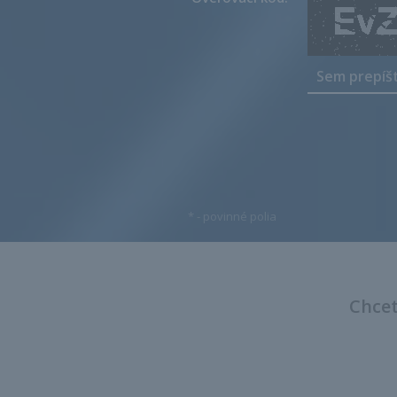
*
- povinné polia
Chcet