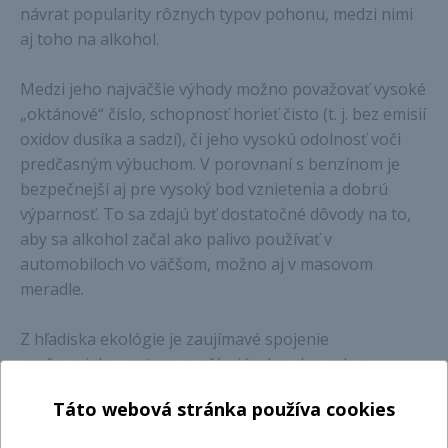
návrat popularity rôznych typov pohonu, medzi nimi
aj toho na alkohol.
Medzi jeho najväčšie výhody možno považovať vysoké
„oktánové“ číslo, schopnosť horieť čisto (t. j. bez emisií
oxidov dusíka a sadzí), či jeho vysokú odolnosť voči
predčasným výbuchom. V porovnaní s benzínom je
bezpečnejší aj pre vysoký bod vznietenia a dobrú
výparnosť. To sa zdajú byť dostatočné dôvody na to,
aby sa alkohol začal ako palivo používať v
automobiloch vo väčšom, možno aj v masovom
meradle.
Z hľadiska ekológie je zaujímavé spojenie
spaľovacieho motora využívajúceho ako pohon
alkohol s technológiou elektromobilov. S takýmto
Táto webová stránka používa cookies
hybridným modelom chce prísť Koenigsegg už v roku
2020. Prvotným impulzom pre skonštruovanie daného