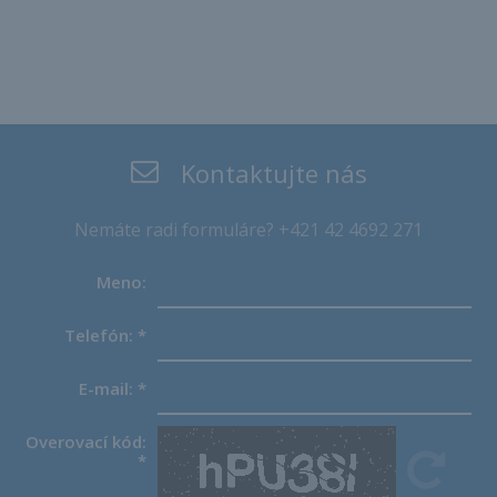
Kontaktujte nás
Nemáte radi formuláre? +421 42 4692 271
Meno:
Telefón:
*
E-mail:
*
Overovací kód:
*