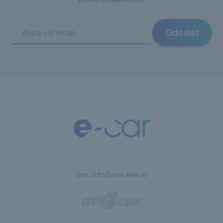
Odoslať
člen združenia All4car