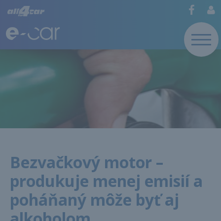
Bezvačkový motor –
produkuje menej emisií a
poháňaný môže byť aj
alkoholom