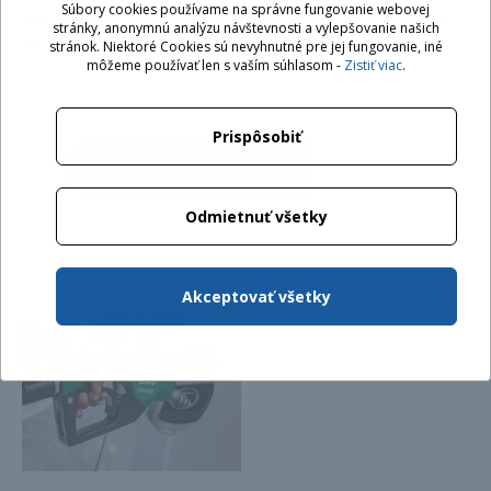
Súbory cookies používame na správne fungovanie webovej
modelu bola myšlienka dokázať svetu, že aj spaľovací
stránky, anonymnú analýzu návštevnosti a vylepšovanie našich
motor môže byť CO2 neutrálny.
stránok. Niektoré Cookies sú nevyhnutné pre jej fungovanie, iné
môžeme používať len s vaším súhlasom -
Zistiť viac
.
Prispôsobiť
Novinky elektromobilita Slovensko
Odmietnuť všetky
Akceptovať všetky