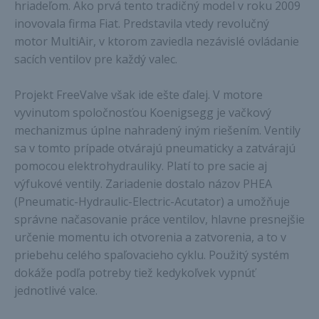
hriadeľom. Ako prvá tento tradičný model v roku 2009
inovovala firma Fiat. Predstavila vtedy revolučný
motor MultiAir, v ktorom zaviedla nezávislé ovládanie
sacích ventilov pre každý valec.
Projekt FreeValve však ide ešte ďalej. V motore
vyvinutom spoločnosťou Koenigsegg je vačkový
mechanizmus úplne nahradený iným riešením. Ventily
sa v tomto prípade otvárajú pneumaticky a zatvárajú
pomocou elektrohydrauliky. Platí to pre sacie aj
výfukové ventily. Zariadenie dostalo názov PHEA
(Pneumatic-Hydraulic-Electric-Acutator) a umožňuje
správne načasovanie práce ventilov, hlavne presnejšie
určenie momentu ich otvorenia a zatvorenia, a to v
priebehu celého spaľovacieho cyklu. Použitý systém
dokáže podľa potreby tiež kedykoľvek vypnúť
jednotlivé valce.