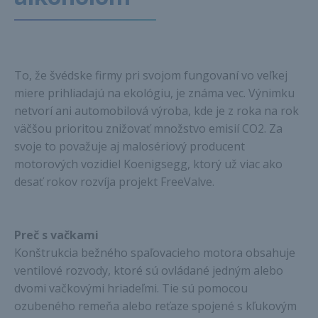
To, že švédske firmy pri svojom fungovaní vo veľkej
miere prihliadajú na ekológiu, je známa vec. Výnimku
netvorí ani automobilová výroba, kde je z roka na rok
väčšou prioritou znižovať množstvo emisií CO2. Za
svoje to považuje aj malosériový producent
motorových vozidiel Koenigsegg, ktorý už viac ako
desať rokov rozvíja projekt FreeValve.
Preč s vačkami
Konštrukcia bežného spaľovacieho motora obsahuje
ventilové rozvody, ktoré sú ovládané jedným alebo
dvomi vačkovými hriadeľmi. Tie sú pomocou
ozubeného remeňa alebo reťaze spojené s kľukovým