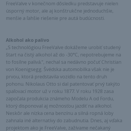
FreeValve v konečnom dôsledku predstavuje nielen
úsporný motor, ale aj konštrukčne jednoduchšie,
menšie a ľahšie riešenie pre autá budúcnosti.
Alkohol ako palivo
„S technológiou FreeValve dokážeme urobiť studený
štart na čistý alkohol až do -30°C, nepotrebujeme na
to fosílne palivá.“, nechal sa nedávno počuť Christian
von Koenigsegg. Švédska automobilka však nie je
prvou, ktorá predstavila vozidlo na tento druh
pohonu. Nikolaus Otto si dal patentovať prvý takýto
spaľovací motor už v roku 1877. V roku 1928 zasa
započala produkcia známeho Modelu A od Fordu,
ktorý disponoval aj možnosťou jazdiť na alkohol.
Neskôr ale nízka cena benzínu a silná ropná loby
zahnala iné alternatívy do zabudnutia. Dnes, aj vďaka
projektom ako je FreeValve, zažívame nečakaný