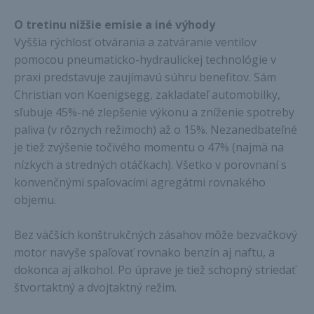
O tretinu nižšie emisie a iné výhody
Vyššia rýchlosť otvárania a zatváranie ventilov
pomocou pneumaticko-hydraulickej technológie v
praxi predstavuje zaujímavú súhru benefitov. Sám
Christian von Koenigsegg, zakladateľ automobilky,
sľubuje 45%-né zlepšenie výkonu a zníženie spotreby
paliva (v rôznych režimoch) až o 15%. Nezanedbateľné
je tiež zvýšenie točivého momentu o 47% (najmä na
nízkych a stredných otáčkach). Všetko v porovnaní s
konvenčnými spaľovacími agregátmi rovnakého
objemu.
Bez väčších konštrukčných zásahov môže bezvačkový
motor navyše spaľovať rovnako benzín aj naftu, a
dokonca aj alkohol. Po úprave je tiež schopný striedať
štvortaktný a dvojtaktný režim.