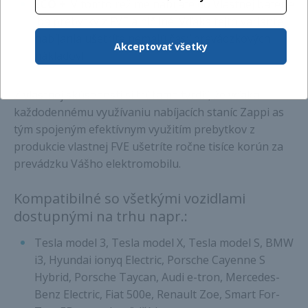
ECO +
: V tomto režime nabíjate do Vlastnej batérie
iba prebytky z FVE a nič iné. Vďaka tejto variante
nabíjania ušetríte nemalú časť prevádzkových
Akceptovať všetky
nákladov!
Z vlastnej skúsenosti si trúfame tvrdiť, že vďaka
každodennému využívaniu nabíjacích staníc Zappi as
tým spojeným efektívnym využitím prebytkov z
produkcie vlastnej FVE ušetríte ročne tisíce korún za
prevádzku Vášho elektromobilu.
Kompatibilné so všetkými vozidlami
dostupnými na trhu napr.:
Tesla model 3, Tesla model X, Tesla model S, BMW
i3, Hyundai ionyq Electric, Porsche Cayenne S
Hybrid, Porsche Taycan, Audi e-tron, Mercedes-
Benz Electric, Fiat 500e, Renault Zoe, Smart For-