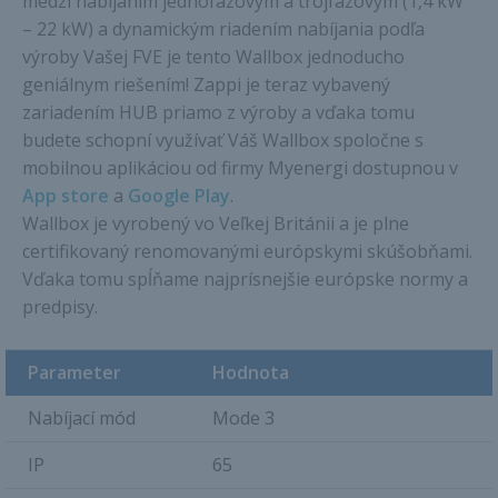
medzi nabíjaním jednofázovým a trojfázovým (1,4 kW
– 22 kW) a dynamickým riadením nabíjania podľa
výroby Vašej FVE je tento Wallbox jednoducho
geniálnym riešením! Zappi je teraz vybavený
zariadením HUB priamo z výroby a vďaka tomu
budete schopní využívať Váš Wallbox spoločne s
mobilnou aplikáciou od firmy Myenergi dostupnou v
App store
a
Google Play
.
Wallbox je vyrobený vo Veľkej Británii a je plne
certifikovaný renomovanými európskymi skúšobňami.
Vďaka tomu spĺňame najprísnejšie európske normy a
predpisy.
Parameter
Hodnota
Nabíjací mód
Mode 3
IP
65