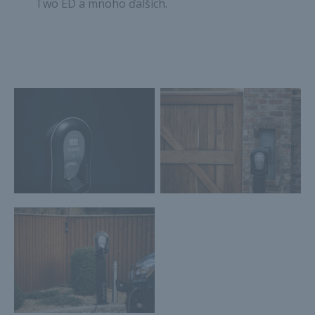
Two ED a mnoho ďalších.