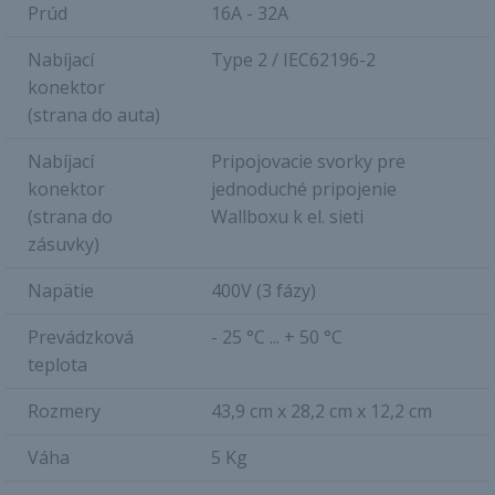
Prúd
16A - 32A
Nabíjací
Type 2 / IEC62196-2
konektor
(strana do auta)
Nabíjací
Pripojovacie svorky pre
konektor
jednoduché pripojenie
(strana do
Wallboxu k el. sieti
zásuvky)
Napätie
400V (3 fázy)
Prevádzková
- 25 °C ... + 50 °C
teplota
Rozmery
43,9 cm x 28,2 cm x 12,2 cm
Váha
5 Kg