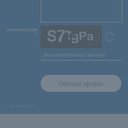
Overovací kód:
*
*
- povinné polia