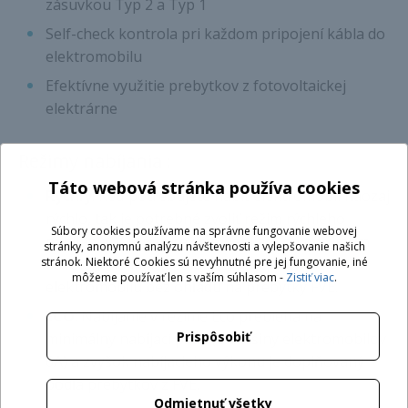
zásuvkou Typ 2 a Typ 1
Self-check kontrola pri každom pripojení kábla do
elektromobilu
Efektívne využitie prebytkov z fotovoltaickej
elektrárne
Režimy nabíjania :
Táto webová stránka používa cookies
Rýchly
: Keď potrebujete nabiť elektromobil naozaj
rýchlo, tak je potrebné zvoliť režim rýchleho
Súbory cookies používame na správne fungovanie webovej
nabíjania. V tomto režime nabíjate na maximum
stránky, anonymnú analýzu návštevnosti a vylepšovanie našich
stránok. Niektoré Cookies sú nevyhnutné pre jej fungovanie, iné
dovoleného limitu palubnej nabíjačky
môžeme používať len s vaším súhlasom -
Zistiť viac
.
elektromobilu bez ohľadu na prebytky FVE.
ECO
: Nabíjanie v režime Eco prebieha na
Prispôsobiť
minimálny nabíjací prúd (u väčšiny elektromobilov
6A) a zvyšok nabíjacieho výkonu je doplňovaný
podľa prebytkov z FVE.
Odmietnuť všetky