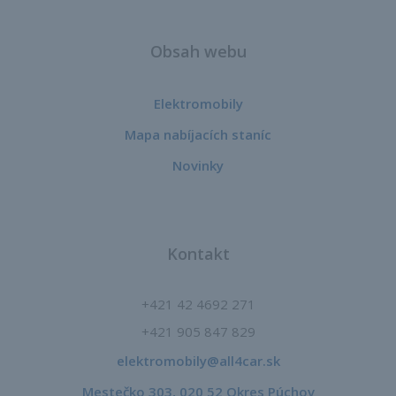
Obsah webu
Elektromobily
Mapa nabíjacích staníc
Novinky
Kontakt
+421 42 4692 271
+421 905 847 829
elektromobily@all4car.sk​
Mestečko 303, 020 52 Okres Púchov