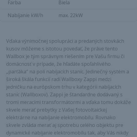
Farba
Biela
Nabíjanie kW/h
max. 22kW
Vďaka výnimočnej spolupráci a predaných stovkách
kusov môžeme s istotou povedať, že práve tento
Wallbox je tým správnym riešením pre Vašu firmu či
domácnosť v prípade, že hľadáte spoľahlivého
„parťáka“ na poli nabíjacích staníc. Jedinečný systém a
široká škála funkcií radí Wallboxy Zappi medzi
jedničku na európskom trhu v kategórii nabíjacích
staníc (Wallboxov). Zappi je štandardne dodávaný s
tromi meracími transformátormi a vďaka tomu dokáže
skvele merať prebytky z Vašej fotovoltaickej
elektrárne na nabíjanie elektromobilu. Rovnako
skvele zvláda merať aj spotrebu celého objektu pre
dynamické nabíjanie elektromobilu tak, aby Vás nikdy