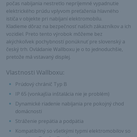
počas nabíjania nestretlo nepríjemné vypadnutie
elektrického prúdu vplyvom preťaženia hlavného
ističa v objekte pri nabíjaní elektromobilu.
Kladieme dôraz na bezpečnosť našich zákazníkov a ich
vozidiel. Preto tento výrobok môžeme bez
akýchkoľvek pochybností ponúknuť pre slovenský a
český trh. Ovládanie Wallboxu je o to jednoduchšie,
pretože má vstavaný displej.
Vlastnosti Wallboxu:
Prúdový chránič Typ B
IP 65 (vonkajšia inštalácia nie je problém)
Dynamické riadenie nabíjania pre pokojný chod
domácnosti
Stráženie prepätia a podpätia
Kompatibilný so všetkými typmi elektromobilov so