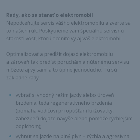
Rady, ako sa starať o elektromobil
Nepodceňujte servis vášho elektromobilu a zverte sa
to našich rúk. Poskytneme vám špeciálnu servisnú
starostlivosť, ktorú oceníte vy aj váš elektromobil.
Optimalizovať a predĺžiť dojazd elektromobilu
a zároveň tak predísť poruchám a nútenému servisu
môžete aj vy sami a to úplne jednoducho. Tu sú
základné rady:
vybrať si vhodný režim jazdy alebo úroveň
brzdenia, teda regeneratívneho brzdenia
(pomáha vodičovi pri opúšťaní križovatky,
zabezpečí dojazd navyše alebo pomôže rýchlejším
odpichom);
vyhnúť sa jazde na plný plyn – rýchla a agresívna