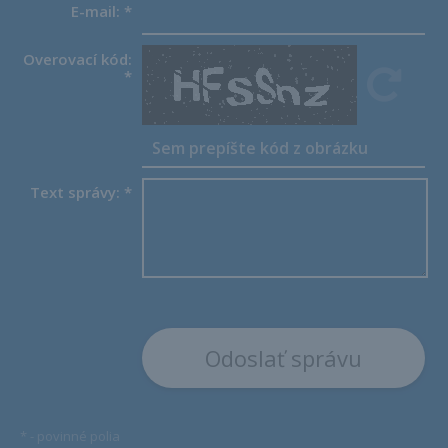
E-mail:
*
Overovací kód:
*
Text správy:
*
*
- povinné polia