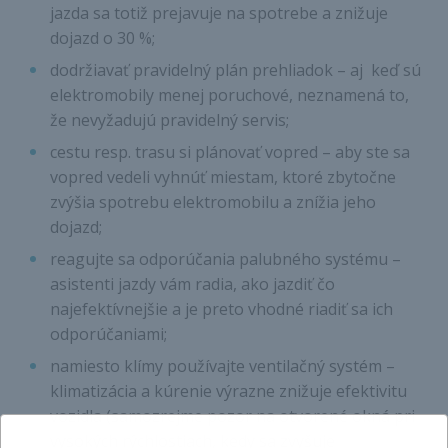
jazda sa totiž prejavuje na spotrebe a znižuje
dojazd o 30 %;
dodržiavať pravidelný plán prehliadok – aj keď sú
elektromobily menej poruchové, neznamená to,
že nevyžadujú pravidelný servis;
cestu resp. trasu si plánovať vopred – aby ste sa
vopred vedeli vyhnúť miestam, ktoré zbytočne
zvýšia spotrebu elektromobilu a znížia jeho
dojazd;
reagujte sa odporúčania palubného systému –
asistenti jazdy vám radia, ako jazdiť čo
najefektívnejšie a je preto vhodné riadiť sa ich
odporúčaniami;
namiesto klímy používajte ventilačný systém –
klimatizácia a kúrenie výrazne znižuje efektivitu
vozidla (samozrejme pozor na otvorené okná pri
vysokých rýchlostiach, kedy sa zvyšuje