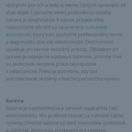
výskytom porúch a teda aj menej častými opravami. Ak
však dôjde k poruche alebo poškodeniu vozidla,
oprava je nevyhnutná. V takom prípade vždy
odporúčame obrátiť sa na
overený a skúsený
autoservis
, ktorý vám poskytne profesionálny servis
a diagnostiku pre váš elektromobil. Elektromobil
vyžaduje pri servise osobitný prístup. Základom pri
oprave je odpojenie sústavy s batériou, pretože inak
sú akékoľvek servisné práce neprípustné
a nebezpečné. Preto je potrebné, aby bol
automechanik skúsený a mal bezpečnostnú výbavu.
Batéria
Batéria je najdôležitejšia a zároveň najdrahšia časť
elektromobilu. Nie je dôvod obávať sa nutnosti častej
výmeny. Dnešné batérie sú totiž maximálne spoľahlivé
a výkonné, disponujú systémami pre riadenie