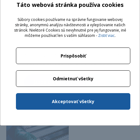
Táto webová stránka používa cookies
aerodynamický odpor).
Súbory cookies používame na správne fungovanie webovej
stránky, anonymnú analýzu návštevnosti a vylepšovanie našich
stránok. Niektoré Cookies sú nevyhnutné pre jej fungovanie, iné
môžeme používať len s vaším súhlasom -
Zistiť viac
.
Prečítajte si aj článok o jazdení s elektromobilom
v zimných podmienkach. Dozviete sa v ňom viaceré
užitočné rady, ktoré vám pomôžu minimalizovať
Prispôsobiť
potrebu servisu vášho elektrovozidla.
Odmietnuť všetky
Jazda s elektromobilom v zime
Akceptovať všetky