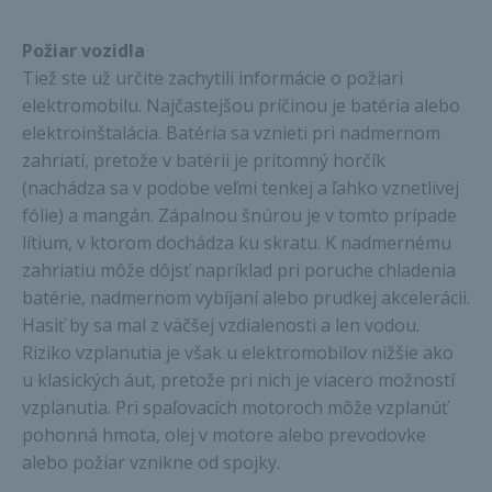
Požiar vozidla
Tiež ste už určite zachytili informácie o požiari
elektromobilu. Najčastejšou príčinou je batéria alebo
elektroinštalácia. Batéria sa vznieti pri nadmernom
zahriatí, pretože v batérii je prítomný horčík
(nachádza sa v podobe veľmi tenkej a ľahko vznetlivej
fólie) a mangán. Zápalnou šnúrou je v tomto prípade
lítium, v ktorom dochádza ku skratu. K nadmernému
zahriatiu môže dôjsť napríklad pri poruche chladenia
batérie, nadmernom vybíjaní alebo prudkej akcelerácii.
Hasiť by sa mal z väčšej vzdialenosti a len vodou.
Riziko vzplanutia je však u elektromobilov nižšie ako
u klasických áut, pretože pri nich je viacero možností
vzplanutia. Pri spaľovacích motoroch môže vzplanúť
pohonná hmota, olej v motore alebo prevodovke
alebo požiar vznikne od spojky.