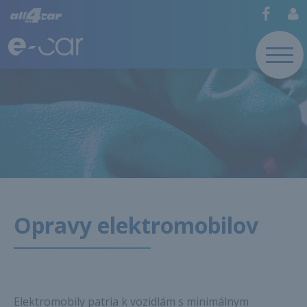
Opravy elektromobilov
Elektromobily patria k vozidlám s minimálnym