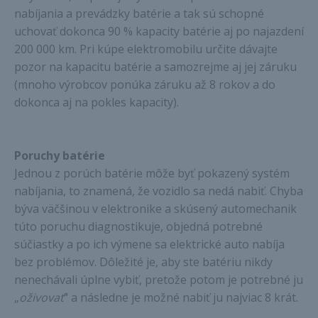
nabíjania a prevádzky batérie a tak sú schopné
uchovať dokonca 90 % kapacity batérie aj po najazdení
200 000 km. Pri kúpe elektromobilu určite dávajte
pozor na kapacitu batérie a samozrejme aj jej záruku
(mnoho výrobcov ponúka záruku až 8 rokov a do
dokonca aj na pokles kapacity).
Poruchy batérie
Jednou z porúch batérie môže byť pokazený systém
nabíjania, to znamená, že vozidlo sa nedá nabiť. Chyba
býva väčšinou v elektronike a skúsený automechanik
túto poruchu diagnostikuje, objedná potrebné
súčiastky a po ich výmene sa elektrické auto nabíja
bez problémov. Dôležité je, aby ste batériu nikdy
nenechávali úplne vybiť, pretože potom je potrebné ju
„
oživovať
“ a následne je možné nabiť ju najviac 8 krát.