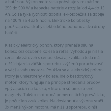
a batériou. Výkon motora sa pohybuje v rozpätí od
250 do 500 W a kapacita batérie v rozpätí od 4,4 do 13
Ah. Čo sa týka rýchlosti dobitia, e-kolobežka sa dobije
na 100 % za 4 až 8 hodín. Elektrické kolobežky
používajú dva druhy elektrického pohonu a dva druhy
batérií.
Klasický elektrický pohon, ktorý prenáša silu na
koleso cez ozubené kolesá a reťaz. Výhodou je nižšia
cena, ale zároveň s cenou klesá aj kvalita a teda má
nižší dojazd a väčšiu spotrebu, zvýšenú poruchovosť
a väčšia váhu motora. Používa sa aj elektrický pohon,
ktorý je umiestnený v kolese. Ide o bezdotykový
motor, ktorý funguje na princípe striedania prúdov
vplývajúcich na koleso, v ktorom sú umiestnené
magnety. Takýto motor má pomerne tichú prevádzku,
je počuť len zvuk kolies. Na dosiahnutie výkonu stačí
3x menší výkon motora, má nižšiu spotrebu, dlhší