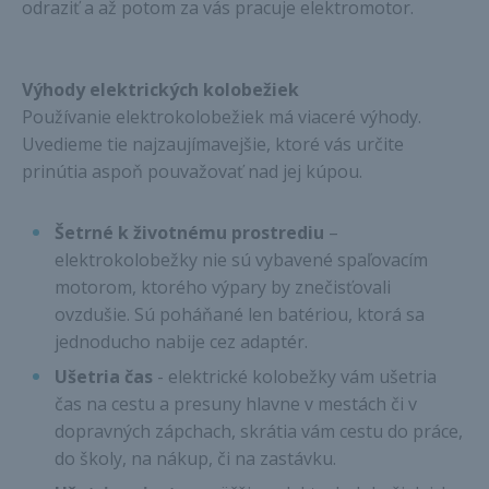
odraziť a až potom za vás pracuje elektromotor.
Výhody elektrických kolobežiek
Používanie elektrokolobežiek má viaceré výhody.
Uvedieme tie najzaujímavejšie, ktoré vás určite
prinútia aspoň pouvažovať nad jej kúpou.
Šetrné k životnému prostrediu
–
elektrokolobežky nie sú vybavené spaľovacím
motorom, ktorého výpary by znečisťovali
ovzdušie. Sú poháňané len batériou, ktorá sa
jednoducho nabije cez adaptér.
Ušetria čas
- elektrické kolobežky vám ušetria
čas na cestu a presuny hlavne v mestách či v
dopravných zápchach, skrátia vám cestu do práce,
do školy, na nákup, či na zastávku.