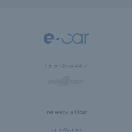
člen združenia All4car
Iné weby all4car
LacneVozenie