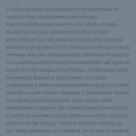
V súčasnej dobe veľa dopravných prostriedkov na
svoju činnosť využíva elektrickú energiu.
Elektromobilita však nezahŕňa len elektromobily.
Moderným a čoraz obľúbenejším dopravným
prostriedkom sa stali elektrické kolobežky. Klasická
kolobežka je vynálezom 19. storočia a v minulosti bola
vnímaná skôr ako detská hračka. Elektrické kolobežky
sú vizuálne podobné bežným kolobežkám, ale výrazne
sa od nich líšia svojou funkčnosťou. Predstavujú veľmi
kompaktný dopravný prostriedok na kratšie
vzdialenosti a vďaka minimalistickému dizajnu sú veľmi
pohodlnou alternatívou dopravy. V poslednom období
sa stali doslova fenoménom. Majú nielen veľmi
jednoduché ovládanie, ale vďaka skladacej konštrukcii
sú ľahko prenosné. Sú teda ideálne na výlety, cestu do
práce či rýchle nákupy. Väčšina modelov nefunguje
bez vašej asistencie, to znamená, že sa musíte viackrát