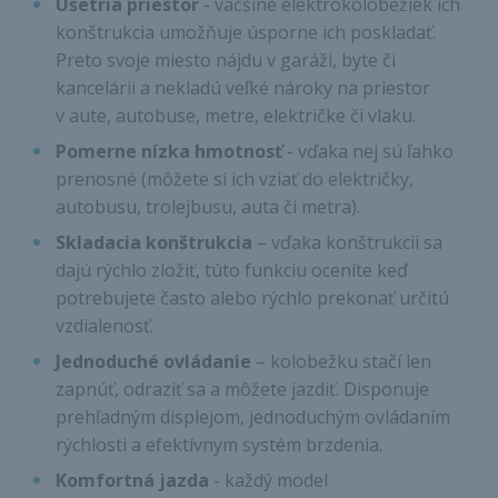
Ušetria priestor
- väčšine elektrokolobežiek ich
konštrukcia umožňuje úsporne ich poskladať.
Preto svoje miesto nájdu v garáži, byte či
kancelárii a nekladú veľké nároky na priestor
v aute, autobuse, metre, električke či vlaku.
Pomerne nízka hmotnosť
- vďaka nej sú ľahko
prenosné (môžete si ich vziať do električky,
autobusu, trolejbusu, auta či metra).
Skladacia konštrukcia
– vďaka konštrukcii sa
dajú rýchlo zložiť, túto funkciu oceníte keď
potrebujete často alebo rýchlo prekonať určitú
vzdialenosť.
Jednoduché ovládanie
– kolobežku stačí len
zapnúť, odraziť sa a môžete jazdiť. Disponuje
prehľadným displejom, jednoduchým ovládaním
rýchlosti a efektívnym systém brzdenia.
Komfortná jazda
- každý model