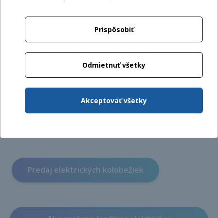
s vysokým napätím a prúdom a vydržia až 800 - 1 500
cyklov.
Prispôsobiť
Prepojenie e-kolobežiek s Bluetooth
Odmietnuť všetky
Pri niektorých elektrických kolobežkách výrobcovia
umožnili aj prepojenie so smartfónom, pretože sú
vybavené technológiou Bluetooth. Následne si potom
Akceptovať všetky
môžete plánovať cestu alebo si sledovať najazdené
kilometre.
Predaj elektrických kolobežiek