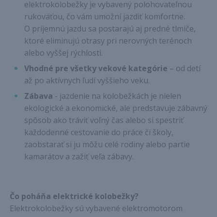
elektrokolobežky je vybavený polohovateľnou
rukoväťou, čo vám umožní jazdiť komfortne.
O príjemnú jazdu sa postarajú aj predné tlmiče,
ktoré eliminujú otrasy pri nerovných terénoch
alebo vyššej rýchlosti.
Vhodné pre všetky vekové kategórie
– od detí
až po aktívnych ľudí vyššieho veku.
Zábava
- jazdenie na kolobežkách je nielen
ekologické a ekonomické, ale predstavuje zábavný
spôsob ako tráviť voľný čas alebo si spestriť
každodenné cestovanie do práce či školy,
zaobstarať si ju môžu celé rodiny alebo partie
kamarátov a zažiť veľa zábavy.
Čo poháňa elektrické kolobežky?
Elektrokolobežky sú vybavené elektromotorom