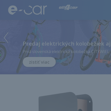
Všetko o elektrických autách
Predaj elektrických kolobežiek aj
Prvá slovenská elektrická kolobežka CITYWIEL
zistiť viac