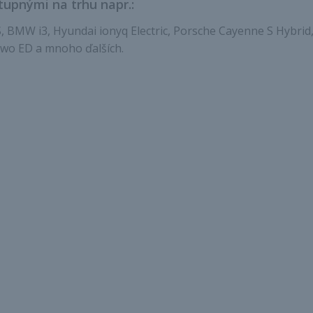
tupnými na trhu napr.:
S, BMW i3, Hyundai ionyq Electric, Porsche Cayenne S Hybri
-Two ED a mnoho ďalších.