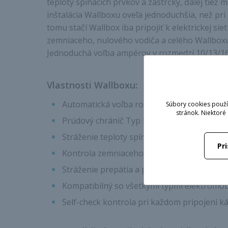
teploty spínacích prvkov a zástrčky, ďalej tiež 
inštalácia Wallboxu oveľa jednoduchšia, než p
tomu stačí Wallbox iba pripojiť k elektrickej 
zemniaceho, nulového vodiča a celého Wallboxu
Jednoduchá voľba ampérov v rozmedzí 10/13/1
Vlastnosti Wallboxu:
Automatická voľba rozsahu Amper podľa p
Súbory cookies použí
stránok. Niektoré
Prúdový chránič Typ B
Stráženie teploty spínacích prvkov a zástrč
Pr
Kontrola zemniaceho a nulového vodiča pr
Stráženie prepätia a podpätia
Kompatibilný so všetkými typmi elektromob
Self-check kontrola pri každom pripojení k