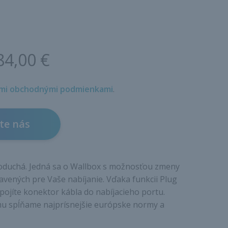
84,00 €
mi obchodnými podmienkami
.
te nás
dnoduchá. Jedná sa o Wallbox s možnosťou zmeny
avených pre Vaše nabíjanie. Vďaka funkcii Plug
apojíte konektor kábla do nabíjacieho portu.
mu spĺňame najprísnejšie európske normy a