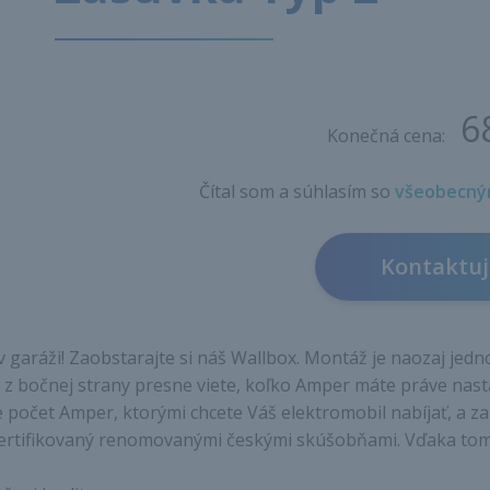
6
Konečná cena:
Čítal som a súhlasím so
všeobecný
Kontaktuj
v garáži! Zaobstarajte si náš Wallbox. Montáž je naozaj je
z bočnej strany presne viete, koľko Amper máte práve nast
e počet Amper, ktorými chcete Váš elektromobil nabíjať, a z
e certifikovaný renomovanými českými skúšobňami. Vďaka to