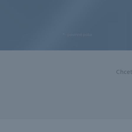
*
- povinné polia
Chcet