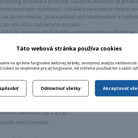
monitoring prepätia a podpätia. Súčasťou Wallboxu je prúdový
ri konkurenčných výrobkoch. Inštalácia nevužaduje zmenu p
sieti na danom mieste. Vďaka jedinečným vlastnostiam a funkc
 po celú dobu nabíjacieho procesu.
6/23/32A pomocou RGB tlačidla umiestneného na Wallboxe.
Táto webová stránka používa cookies
ripojeného adaptéra
vame na správne fungovanie webovej stránky, anonymnú analýzu návštevnosti 
 Cookies sú nevyhnutné pre jej fungovanie, iné môžeme používať len s vaším sú
ky
ispôsobiť
Odmietnuť všetky
Akceptovať vše
ed každým nabíjaním
ilov so zásuvkou Typ 2 a Typ 1
ábla do elektromobilu