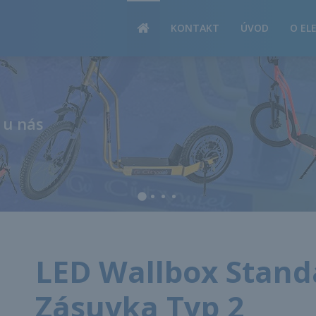
PRODUKTY
KONTAKT
ÚVOD
O EL
 u nás
LED Wallbox Stand
Zásuvka Typ 2