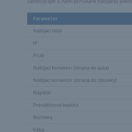
Zaobstarajte si nami ponúkané nabíjačky jedineč
Parameter
Nabíjací mód
IP
Prúd
Nabíjací konektor (strana do auta)
Nabíjací konektor (strana do zásuvky)
Napätie
Prevádzková teplota
Rozmery
Váha