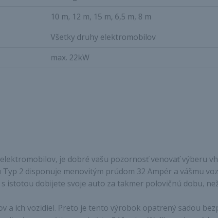
10 m, 12 m, 15 m, 6,5 m, 8 m
Všetky druhy elektromobilov
max. 22kW
ľov elektromobilov, je dobré vašu pozornosť venovať výberu
Typ 2 disponuje menovitým prúdom 32 Ampér a vášmu vozidlu
 s istotou dobijete svoje auto za takmer polovičnú dobu, ne
 a ich vozidiel. Preto je tento výrobok opatrený sadou bez