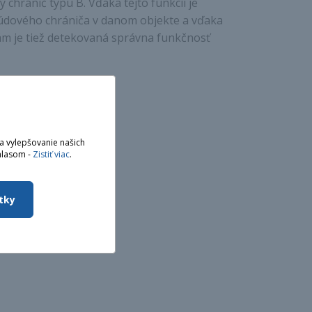
 chránič typu B. Vďaka tejto funkcii je
rúdového chrániča v danom objekte a vďaka
iám je tiež detekovaná správna funkčnosť
a vylepšovanie našich
hlasom -
Zistiť viac
.
tky