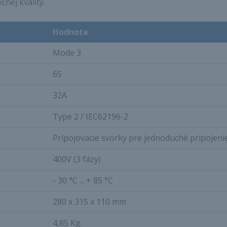
nej kvality.
Hodnota
Mode 3
65
32A
Type 2 / IEC62196-2
Pripojovacie svorky pre jednoduché pripojenie 
400V (3 fázy)
- 30 °C ... + 85 °C
280 x 315 x 110 mm
4,85 Kg