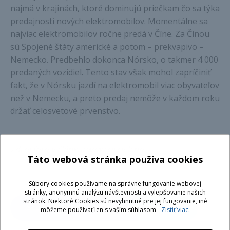
najmä v krajinách, ktoré dominujú priečkam čo sa týka
predajnosti nových elektromobilov. Momentálne sa
najviac elektromobilov ročne predá v Číne. Za Čínou
sú Spojené štáty americké a potom – prekvapivo –
Nemecko. Predbehlo dokonca Nórsko, o takmer 4 000
predaných vozidiel. Tento stav však mohol zapríčiniť
fakt, že v Nórsku jazdí na elektromobil viac obyvateľov
než v Nemecku, a preto predaj nemôže v každom roku
držať celosvetové prvenstvo.
Zdroj foto v článku: www.circlek.no
Táto webová stránka používa cookies
Súbory cookies používame na správne fungovanie webovej
stránky, anonymnú analýzu návštevnosti a vylepšovanie našich
stránok. Niektoré Cookies sú nevyhnutné pre jej fungovanie, iné
Stúpa aj trend elektrických autobusov
môžeme používať len s vaším súhlasom -
Zistiť viac
.