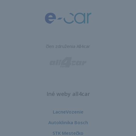
člen združenia All4car
Iné weby all4car
LacneVozenie
Autoklinika Bosch
STK Mestečko