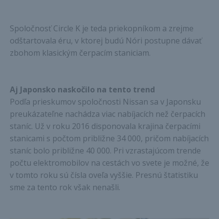
Spoločnosť Circle K je teda priekopníkom a zrejme
odštartovala éru, v ktorej budú Nóri postupne dávať
zbohom klasickým čerpacím staniciam.
Aj Japonsko naskočilo na tento trend
Podľa prieskumov spoločnosti Nissan sa v Japonsku
preukázateľne nachádza viac nabíjacích než čerpacích
staníc. Už v roku 2016 disponovala krajina čerpacími
stanicami s počtom približne 34 000, pričom nabíjacích
staníc bolo približne 40 000. Pri vzrastajúcom trende
počtu elektromobilov na cestách vo svete je možné, že
v tomto roku sú čísla oveľa vyššie. Presnú štatistiku
sme za tento rok však nenašli.