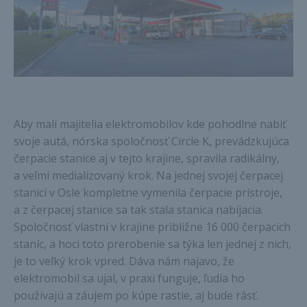
Aby mali majitelia elektromobilov kde pohodlne nabiť
svoje autá, nórska spoločnosť Circle K, prevádzkujúca
čerpacie stanice aj v tejto krajine, spravila radikálny,
a veľmi medializovaný krok. Na jednej svojej čerpacej
stanici v Osle kompletne vymenila čerpacie prístroje,
a z čerpacej stanice sa tak stala stanica nabíjacia.
Spoločnosť vlastní v krajine približne 16 000 čerpacích
staníc, a hoci toto prerobenie sa týka len jednej z nich,
je to veľký krok vpred. Dáva nám najavo, že
elektromobil sa ujal, v praxi funguje, ľudia ho
používajú a záujem po kúpe rastie, aj bude rásť.